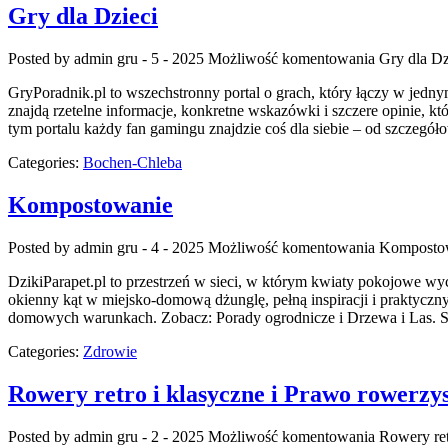
Gry dla Dzieci
Posted by admin
gru - 5 - 2025
Możliwość komentowania
Gry dla Dz
GryPoradnik.pl to wszechstronny portal o grach, który łączy w jedny
znajdą rzetelne informacje, konkretne wskazówki i szczere opinie, k
tym portalu każdy fan gamingu znajdzie coś dla siebie – od szczegó
Categories:
Bochen-Chleba
Kompostowanie
Posted by admin
gru - 4 - 2025
Możliwość komentowania
Komposto
DzikiParapet.pl to przestrzeń w sieci, w którym kwiaty pokojowe wy
okienny kąt w miejsko-domową dżunglę, pełną inspiracji i praktyczn
domowych warunkach. Zobacz: Porady ogrodnicze i Drzewa i Las. St
Categories:
Zdrowie
Rowery retro i klasyczne i Prawo rowerzy
Posted by admin
gru - 2 - 2025
Możliwość komentowania
Rowery ret