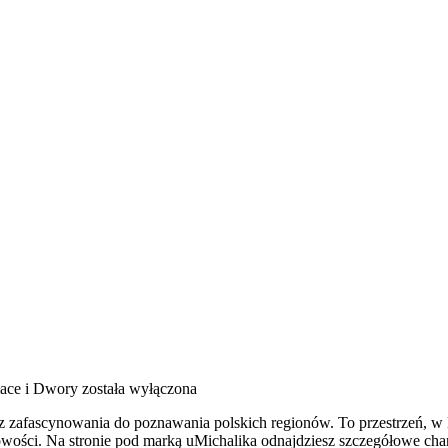
łace i Dwory
została wyłączona
 z zafascynowania do poznawania polskich regionów. To przestrzeń, w 
owości. Na stronie pod marką uMichalika odnajdziesz szczegółowe chara