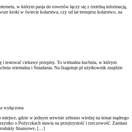
ternetu, w którym pasja do rowerów łączy się z rzetelną informacją,
sze kroki w świecie kolarstwa, czy od lat trenujesz kolarstwo, na
ę i testować ciekawe przepisy. To wirtualna kuchnia, w którym
chnia orientalna i Śniadania. Na Izagotuje.pl użytkownik znajdzie
ła wyłączona
o miejsce, gdzie w jednym serwisie zebrano wiedzę na temat mądrego
zystko o Pożyczkach stawia na przejrzystość i rzeczowość. Zamiast
produkty finansowe, […]