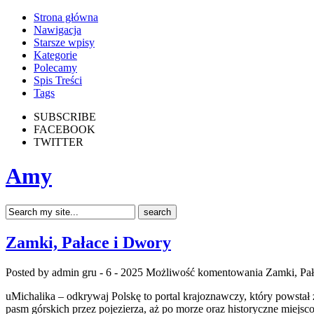
Strona główna
Nawigacja
Starsze wpisy
Kategorie
Polecamy
Spis Treści
Tags
SUBSCRIBE
FACEBOOK
TWITTER
Amy
Zamki, Pałace i Dwory
Posted by admin
gru - 6 - 2025
Możliwość komentowania
Zamki, Pa
uMichalika – odkrywaj Polskę to portal krajoznawczy, który powstał
pasm górskich przez pojezierza, aż po morze oraz historyczne miejsc