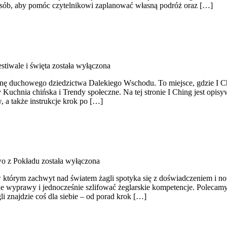
osób, aby pomóc czytelnikowi zaplanować własną podróż oraz […]
stiwale i święta
została wyłączona
rainę duchowego dziedzictwa Dalekiego Wschodu. To miejsce, gdzie I 
chnia chińska i Trendy społeczne. Na tej stronie I Ching jest opisy
 a także instrukcje krok po […]
o z Pokładu
została wyłączona
, w którym zachwyt nad światem żagli spotyka się z doświadczeniem i 
e wyprawy i jednocześnie szlifować żeglarskie kompetencje. Polecam
li znajdzie coś dla siebie – od porad krok […]