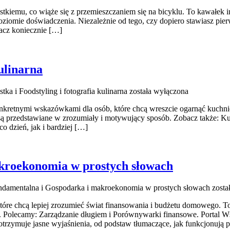
kiemu, co wiąże się z przemieszczaniem się na bicyklu. To kawałek in
ziomie doświadczenia. Niezależnie od tego, czy dopiero stawiasz pierw
bacz koniecznie […]
kulinarna
astka i Foodstyling i fotografia kulinarna
została wyłączona
 konkretnymi wskazówkami dla osób, które chcą wreszcie ogarnąć kuchni
a są przedstawiane w zrozumiały i motywujący sposób. Zobacz także: Ku
o dzień, jak i bardziej […]
kroekonomia w prostych słowach
ndamentalna i Gospodarka i makroekonomia w prostych słowach
zosta
które chcą lepiej zrozumieć świat finansowania i budżetu domowego. T
. Polecamy: Zarządzanie długiem i Porównywarki finansowe. Portal Ws
zymuje jasne wyjaśnienia, od podstaw tłumaczące, jak funkcjonują 