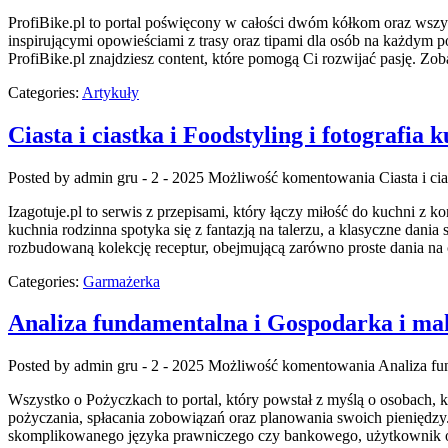
ProfiBike.pl to portal poświęcony w całości dwóm kółkom oraz wszyst
inspirującymi opowieściami z trasy oraz tipami dla osób na każdym po
ProfiBike.pl znajdziesz content, które pomogą Ci rozwijać pasję. Zo
Categories:
Artykuły
Ciasta i ciastka i Foodstyling i fotografia 
Posted by admin
gru - 2 - 2025
Możliwość komentowania
Ciasta i ci
Izagotuje.pl to serwis z przepisami, który łączy miłość do kuchni z
kuchnia rodzinna spotyka się z fantazją na talerzu, a klasyczne dani
rozbudowaną kolekcję receptur, obejmującą zarówno proste dania na c
Categories:
Garmażerka
Analiza fundamentalna i Gospodarka i ma
Posted by admin
gru - 2 - 2025
Możliwość komentowania
Analiza fu
Wszystko o Pożyczkach to portal, który powstał z myślą o osobach, 
pożyczania, spłacania zobowiązań oraz planowania swoich pieniędzy
skomplikowanego języka prawniczego czy bankowego, użytkownik otr