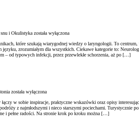
snu i Okulistyka
została wyłączona
nikach, które szukają wiarygodnej wiedzy o laryngologii. To centrum,
języku, zrozumiałym dla wszystkich. Ciekawe kategorie to: Neurolog
 – od typowych infekcji, przez przewlekłe schorzenia, aż po […]
stonia
została wyłączona
 łączy w sobie inspiracje, praktyczne wskazówki oraz opisy interesują
ie podróży z najmłodszymi i nieco starszymi pociechami. Turystycznie p
e i pełne radości. Na stronie krok po kroku można […]