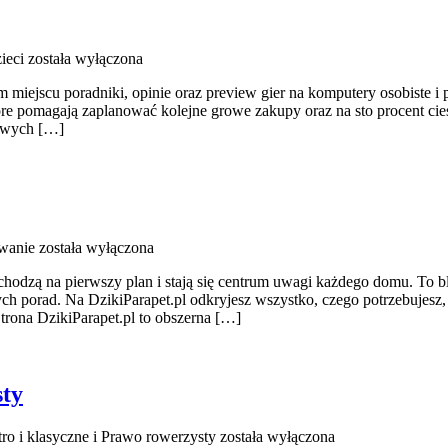
ieci
została wyłączona
m miejscu poradniki, opinie oraz preview gier na komputery osobiste i 
tóre pomagają zaplanować kolejne growe zakupy oraz na sto procent ci
łowych […]
wanie
została wyłączona
chodzą na pierwszy plan i stają się centrum uwagi każdego domu. To b
ych porad. Na DzikiParapet.pl odkryjesz wszystko, czego potrzebujesz
rona DzikiParapet.pl to obszerna […]
sty
ro i klasyczne i Prawo rowerzysty
została wyłączona